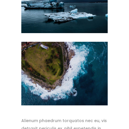
Alienum phaedrum torquatos nec eu, vis
detraxit periculis ex, nihil expetendis in