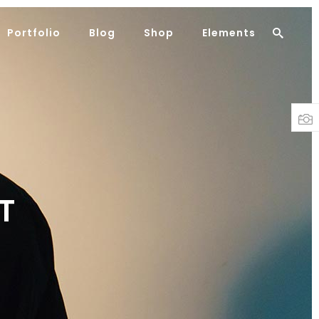
Portfolio
Blog
Shop
Elements
Headings
Columns
Highlights
Headings
Dropcaps
Columns
Blockquote
Highlights
Custom Font
Dropcaps
T
Lists
Blockquote
Custom Font
Lists