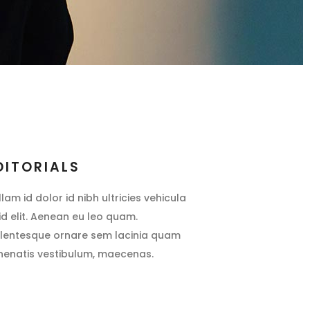
DITORIALS
llam id dolor id nibh ultricies vehicula
 id elit. Aenean eu leo quam.
llentesque ornare sem lacinia quam
nenatis vestibulum, maecenas.