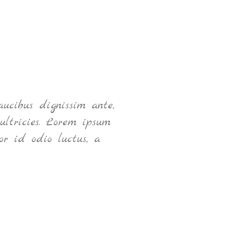
ucibus dignissim ante,
N
ultricies. Lorem ipsum
or id odio luctus, a