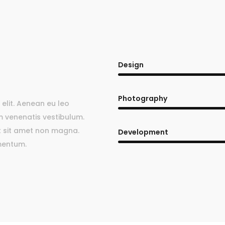
Design
Photography
d elit. Aenean eu leo
 venenatis vestibulum.
t sit amet non magna.
Development
mentum.