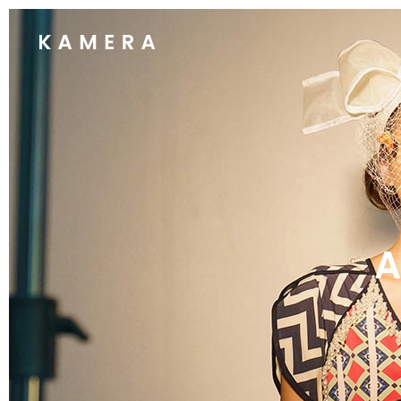
Process Section
Blo
Parallax Presentation
But
Carousel
Te
Process Section
Blo
Image Gallery
Tab
Parallax Presentation
But
Video Button
Acc
Carousel
Te
Clients
Sep
Image Gallery
Tab
Testimonials
Con
Video Button
Acc
Goo
Clients
Sep
Testimonials
Con
Goo