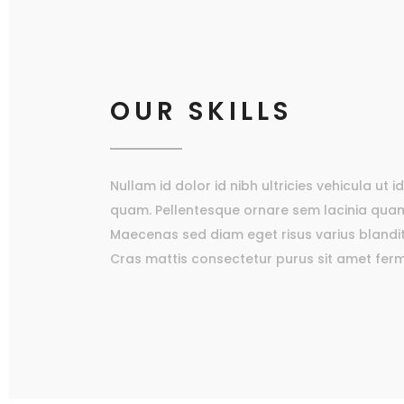
OUR SKILLS
Nullam id dolor id nibh ultricies vehicula ut i
quam. Pellentesque ornare sem lacinia quam
Maecenas sed diam eget risus varius blandi
Cras mattis consectetur purus sit amet fer