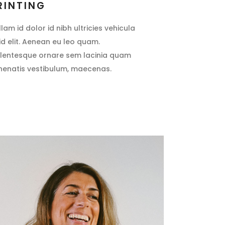
RINTING
llam id dolor id nibh ultricies vehicula
 id elit. Aenean eu leo quam.
llentesque ornare sem lacinia quam
nenatis vestibulum, maecenas.