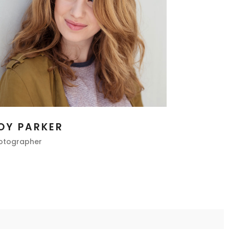
OY PARKER
otographer