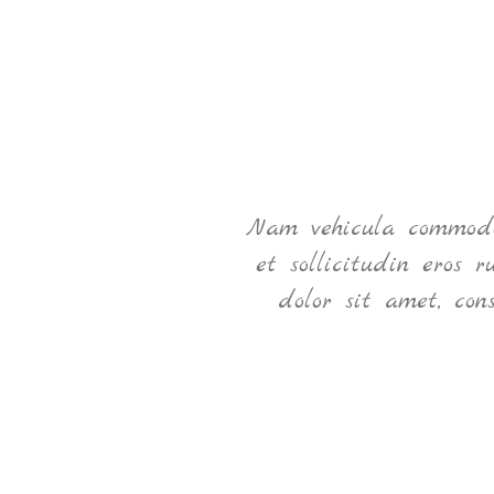
ec
Nam vehicula commodo 
et sollicitudin eros 
dolor sit amet, con